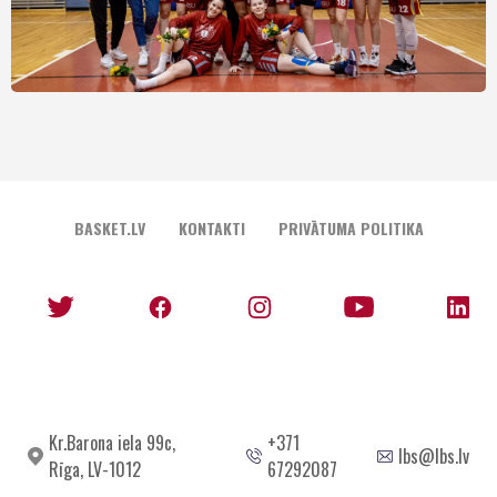
BASKET.LV
KONTAKTI
PRIVĀTUMA POLITIKA
Kr.Barona iela 99c,
+371
lbs@lbs.lv
Rīga, LV-1012
67292087