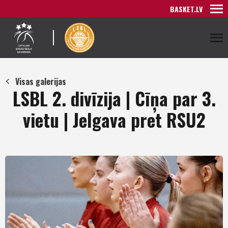
BASKET.LV
Visas galerijas
LSBL 2. divīzija | Cīņa par 3.
vietu | Jelgava pret RSU2